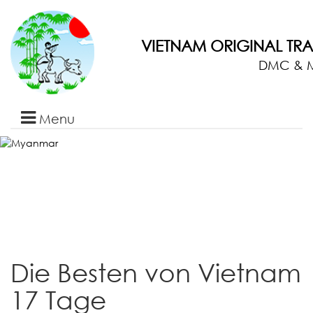
VIETNAM ORIGINAL TR
DMC & 
Menu
Startseite
Vietnam
Reisen
Laos
Reisen
Kambodscha
Reisen
Myanmar
Reisen
Thailand
Reisen
Vietnam
Ausflüge
Die Besten von Vietnam
Über
uns
Kontakt
17 Tage
Nachrichten