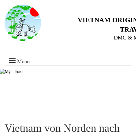
VIETNAM ORIGI
TRA
DMC & 
Menu
Startseite
Vietnam
Reisen
Laos
Reisen
Kambodscha
Reisen
Myanmar
Reisen
Thailand
Reisen
Vietnam
Ausflüge
Vietnam von Norden nach
Über
uns
Kontakt