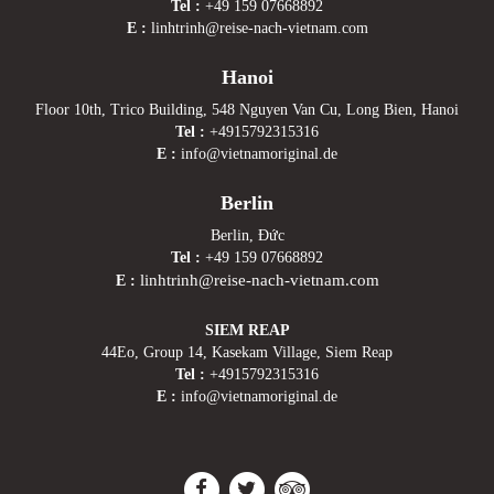
Tel :
+49 159 07668892
E :
linhtrinh@reise-nach-vietnam.com
Hanoi
Floor 10th, Trico Building, 548 Nguyen Van Cu, Long Bien, Hanoi
Tel :
+4915792315316
E :
info@vietnamoriginal.de
Berlin
Berlin, Đức
Tel :
+49 159 07668892
linhtrinh@reise-nach-vietnam.com
E :
SIEM REAP
44Eo, Group 14, Kasekam Village, Siem Reap
Tel :
+4915792315316
E :
info@vietnamoriginal.de